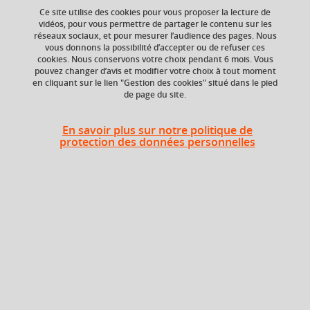
Ce site utilise des cookies pour vous proposer la lecture de
vidéos, pour vous permettre de partager le contenu sur les
Ajouter à la sélection
Télécharger la fiche PDF
réseaux sociaux, et pour mesurer l’audience des pages. Nous
vous donnons la possibilité d’accepter ou de refuser ces
cookies. Nous conservons votre choix pendant 6 mois. Vous
pouvez changer d’avis et modifier votre choix à tout moment
en cliquant sur le lien "Gestion des cookies" situé dans le pied
ECTS
Crédits ECTS
de page du site.
Echange
3 crédits
3.0
En savoir plus sur notre politique de
protection des données personnelles
Composante
Période de l'année
UFR Sciences de
Printemps (janv. à
l'Homme et de la
avril/mai)
Société (SHS)
Heures d'enseignement
Informatique décisionnelle - TP
TP
12h
Informatique décisionnelle - CM
CM
12h