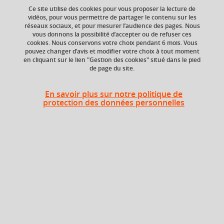
Ce site utilise des cookies pour vous proposer la lecture de
vidéos, pour vous permettre de partager le contenu sur les
Ajouter à la sélection
Télécharger la fiche PDF
réseaux sociaux, et pour mesurer l’audience des pages. Nous
vous donnons la possibilité d’accepter ou de refuser ces
cookies. Nous conservons votre choix pendant 6 mois. Vous
pouvez changer d’avis et modifier votre choix à tout moment
en cliquant sur le lien "Gestion des cookies" situé dans le pied
ECTS
Crédits ECTS
de page du site.
Echange
3 crédits
3.0
En savoir plus sur notre politique de
protection des données personnelles
Composante
Période de l'année
UFR Sciences de
Automne (sept. à
l'Homme et de la
dec./janv.)
Société (SHS)
Heures d'enseignement
Cours
magistral -
Génie logiciel - CMTD
24h
Travaux
dirigés