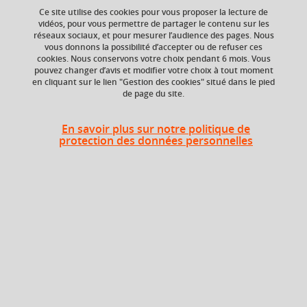
Ce site utilise des cookies pour vous proposer la lecture de
Ajouter à la sélection
Télécharger la fiche PDF
vidéos, pour vous permettre de partager le contenu sur les
réseaux sociaux, et pour mesurer l’audience des pages. Nous
vous donnons la possibilité d’accepter ou de refuser ces
cookies. Nous conservons votre choix pendant 6 mois. Vous
Niveau d'étude
ECTS
pouvez changer d’avis et modifier votre choix à tout moment
en cliquant sur le lien "Gestion des cookies" situé dans le pied
Bac +4
6 crédits
de page du site.
Crédits ECTS
Composante
Echange
En savoir plus sur notre politique de
UFR Informatique,
protection des données personnelles
mathématiques et
6.0
mathématiques
appliquées (IM2AG)
Période de l'année
Printemps (janv. à
avril/mai)
Description