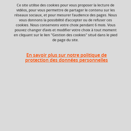
Ce site utilise des cookies pour vous proposer la lecture de
Ajouter à la sélection
Télécharger la fiche PDF
vidéos, pour vous permettre de partager le contenu sur les
réseaux sociaux, et pour mesurer l’audience des pages. Nous
vous donnons la possibilité d’accepter ou de refuser ces
cookies. Nous conservons votre choix pendant 6 mois. Vous
Niveau d'étude
ECTS
pouvez changer d’avis et modifier votre choix à tout moment
en cliquant sur le lien "Gestion des cookies" situé dans le pied
Bac +5
3 crédits
de page du site.
Crédits ECTS
Composante
Echange
En savoir plus sur notre politique de
UFR Physique,
protection des données personnelles
Ingénierie, Terre,
3.0
Environnement,
Mécanique (PhITEM)
Période de l'année
Automne (sept. à
dec./janv.)
Description