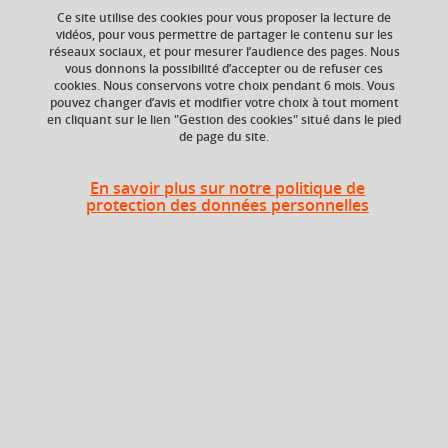
your cart
Ce site utilise des cookies pour vous proposer la lecture de
vidéos, pour vous permettre de partager le contenu sur les
réseaux sociaux, et pour mesurer l’audience des pages. Nous
Ok
Niveau d'étude
ECTS
vous donnons la possibilité d’accepter ou de refuser ces
Bac +4
3 crédits
cookies. Nous conservons votre choix pendant 6 mois. Vous
pouvez changer d’avis et modifier votre choix à tout moment
en cliquant sur le lien "Gestion des cookies" situé dans le pied
Crédits ECTS
Composante
de page du site.
Echange
UFR Informatique,
mathématiques et
3.0
mathématiques
En savoir plus sur notre politique de
appliquées (IM2AG)
protection des données personnelles
Période de l'année
Automne (sept. à
dec./janv.)
Description
L’objectif du cours est de comprendre les bases de