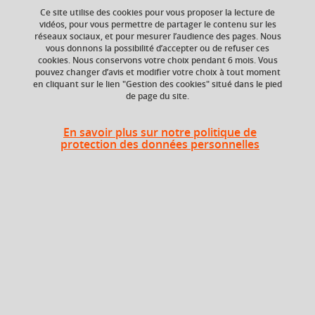
Ce site utilise des cookies pour vous proposer la lecture de
vidéos, pour vous permettre de partager le contenu sur les
réseaux sociaux, et pour mesurer l’audience des pages. Nous
Niveau d'étude
ECTS
vous donnons la possibilité d’accepter ou de refuser ces
Bac +5
3 crédits
cookies. Nous conservons votre choix pendant 6 mois. Vous
pouvez changer d’avis et modifier votre choix à tout moment
en cliquant sur le lien "Gestion des cookies" situé dans le pied
Crédits ECTS
Composante
de page du site.
Echange
UFR Informatique,
mathématiques et
3.0
mathématiques
En savoir plus sur notre politique de
appliquées (IM2AG)
protection des données personnelles
Période de l'année
Automne (sept. à
dec./janv.)
Description
Ce cours a pour objectif de familiariser les étudiants aux