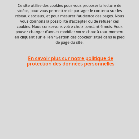
Ce site utilise des cookies pour vous proposer la lecture de
vidéos, pour vous permettre de partager le contenu sur les
réseaux sociaux, et pour mesurer l’audience des pages. Nous
Niveau d'étude
ECTS
vous donnons la possibilité d’accepter ou de refuser ces
Bac +4
3 crédits
cookies. Nous conservons votre choix pendant 6 mois. Vous
pouvez changer d’avis et modifier votre choix à tout moment
en cliquant sur le lien "Gestion des cookies" situé dans le pied
Crédits ECTS
Composante
de page du site.
Echange
UFR Informatique,
mathématiques et
3.0
mathématiques
En savoir plus sur notre politique de
appliquées (IM2AG)
protection des données personnelles
Période de l'année
Automne (sept. à
dec./janv.)
Description
Ce cours est destiné à l’analyse exploratoire des données.