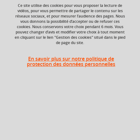
Ce site utilise des cookies pour vous proposer la lecture de
Ajouter à la sélection
Télécharger la fiche PDF
vidéos, pour vous permettre de partager le contenu sur les
réseaux sociaux, et pour mesurer l’audience des pages. Nous
vous donnons la possibilité d’accepter ou de refuser ces
cookies. Nous conservons votre choix pendant 6 mois. Vous
Niveau d'étude
ECTS
pouvez changer d’avis et modifier votre choix à tout moment
en cliquant sur le lien "Gestion des cookies" situé dans le pied
Bac +4
6 crédits
de page du site.
Crédits ECTS
Composante
Echange
En savoir plus sur notre politique de
UFR Informatique,
protection des données personnelles
mathématiques et
6.0
mathématiques
appliquées (IM2AG)
Période de l'année
Automne (sept. à
dec./janv.)
Description