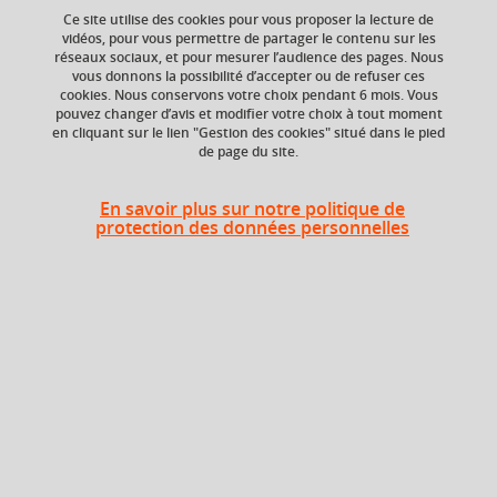
Ce site utilise des cookies pour vous proposer la lecture de
vidéos, pour vous permettre de partager le contenu sur les
réseaux sociaux, et pour mesurer l’audience des pages. Nous
vous donnons la possibilité d’accepter ou de refuser ces
Niveau d'étude
ECTS
cookies. Nous conservons votre choix pendant 6 mois. Vous
Bac +4
9 crédits
pouvez changer d’avis et modifier votre choix à tout moment
en cliquant sur le lien "Gestion des cookies" situé dans le pied
de page du site.
Crédits ECTS
Composante
Echange
UFR Informatique,
mathématiques et
9.0
En savoir plus sur notre politique de
mathématiques
protection des données personnelles
appliquées (IM2AG)
Période de l'année
Automne (sept. à
dec./janv.)
Description
Rappels élémentaires de théorie des probabilités