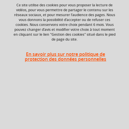
Ce site utilise des cookies pour vous proposer la lecture de
Ajouter à la sélection
Télécharger la fiche PDF
vidéos, pour vous permettre de partager le contenu sur les
réseaux sociaux, et pour mesurer l’audience des pages. Nous
vous donnons la possibilité d’accepter ou de refuser ces
cookies. Nous conservons votre choix pendant 6 mois. Vous
Niveau d'étude
ECTS
pouvez changer d’avis et modifier votre choix à tout moment
en cliquant sur le lien "Gestion des cookies" situé dans le pied
Bac +4
2 crédits
de page du site.
Composante
Période de l'année
En savoir plus sur notre politique de
UFR Sociétés, Cultures
Automne (sept. à
protection des données personnelles
et Langues Étrangères
dec./janv.)
(SoCLE)
Description
Ce cours a pour objectif d’aider les étudiants dans
l’écriture et la présentation de leurs écrits académiques
(dossier, mémoire, rapport de stage).