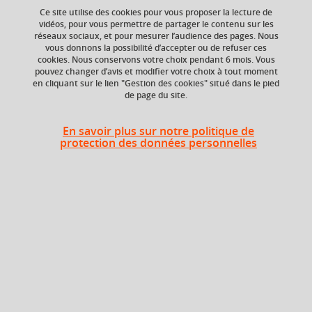
Ce site utilise des cookies pour vous proposer la lecture de
vidéos, pour vous permettre de partager le contenu sur les
réseaux sociaux, et pour mesurer l’audience des pages. Nous
vous donnons la possibilité d’accepter ou de refuser ces
Niveau d'étude
ECTS
cookies. Nous conservons votre choix pendant 6 mois. Vous
Bac +5
4 crédits
pouvez changer d’avis et modifier votre choix à tout moment
en cliquant sur le lien "Gestion des cookies" situé dans le pied
de page du site.
Crédits ECTS
Composante
Echange
UFR Sociétés, Cultures
et Langues Étrangères
1.5
En savoir plus sur notre politique de
(SoCLE)
protection des données personnelles
Période de l'année
Automne (sept. à
dec./janv.)
Description
Approfondissement d’une période ou d’un aspect de