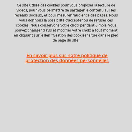
Ce site utilise des cookies pour vous proposer la lecture de
vidéos, pour vous permettre de partager le contenu sur les
réseaux sociaux, et pour mesurer l’audience des pages. Nous
vous donnons la possibilité d’accepter ou de refuser ces
Niveau d'étude
ECTS
cookies. Nous conservons votre choix pendant 6 mois. Vous
Bac +4
3 crédits
pouvez changer d’avis et modifier votre choix à tout moment
en cliquant sur le lien "Gestion des cookies" situé dans le pied
de page du site.
Crédits ECTS
Composante
Echange
UFR Sociétés, Cultures
et Langues Étrangères
1.5
En savoir plus sur notre politique de
(SoCLE)
protection des données personnelles
Description
Après une introduction large sur différents aspects
(recomposition des frontières à la chute de l’URSS ;
reconstruction des relations entre les différents Etats
postsoviétiques ; formation des représentations de l’Autre),