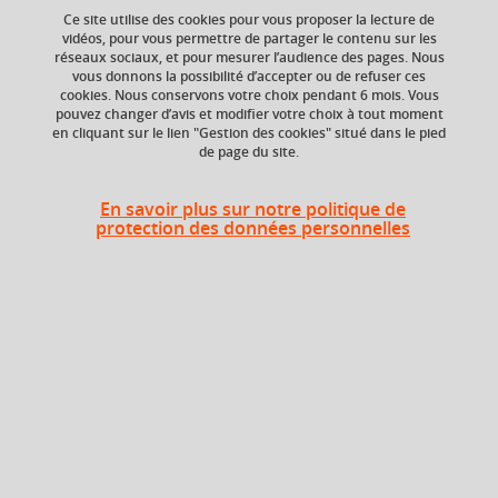
Ce site utilise des cookies pour vous proposer la lecture de
vidéos, pour vous permettre de partager le contenu sur les
réseaux sociaux, et pour mesurer l’audience des pages. Nous
vous donnons la possibilité d’accepter ou de refuser ces
Niveau d'étude
ECTS
cookies. Nous conservons votre choix pendant 6 mois. Vous
Bac +5
2 crédits
pouvez changer d’avis et modifier votre choix à tout moment
en cliquant sur le lien "Gestion des cookies" situé dans le pied
de page du site.
Composante
Période de l'année
UFR Sociétés, Cultures
Automne (sept. à
et Langues Étrangères
dec./janv.)
En savoir plus sur notre politique de
(SoCLE)
protection des données personnelles
Période
Semestre 9
Liste des enseignements
Au choix : 1 à 2 parmi 2