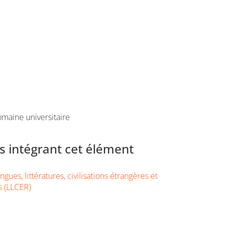
e
maine universitaire
 intégrant cet élément
gues, littératures, civilisations étrangères et
s (LLCER)