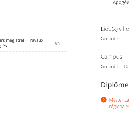
Apogé
Lieu(x) ville
Grenoble
rs magistral - Travaux
8h
igés
Campus
Grenoble - Do
Diplômes
Master Lan
régionale