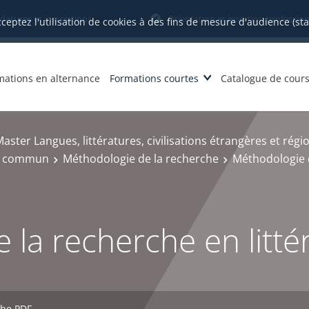
datures et inscriptions
Orientation et insertion profession
cceptez l'utilisation de cookies à des fins de mesure d'audience (st
mations en alternance
Formations courtes
Catalogue de cour
aster Langues, littératures, civilisations étrangères et régi
c commun
Méthodologie de la recherche
Méthodologie d
 la recherche en litté
che PDF