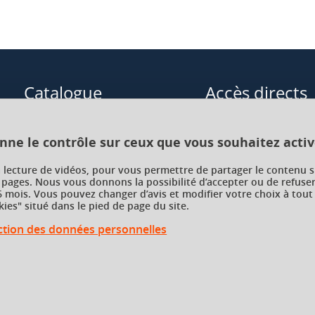
Catalogue
Accès directs
Formations initiales
Cours de langue
onne le contrôle sur ceux que vous souhaitez activ
Formations en alternance
Formations à distance
a lecture de vidéos, pour vous permettre de partager le contenu s
 pages. Nous vous donnons la possibilité d’accepter ou de refuser
Formations courtes
Enseignements transve
 mois. Vous pouvez changer d’avis et modifier votre choix à tout
choix (ETC)
ies" situé dans le pied de page du site.
Recherche par facultés, écoles,
instituts
ection des données personnelles