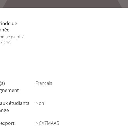
riode de
année
omne (sept. à
./janv.)
(s)
Français
ignement
aux étudiants
Non
ange
'export
NCX7MAA5