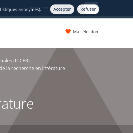
FR
nelle
Accepter
Refuser
atistiques anonymes).
Ma sélection
s
onales (LLCER)
e la recherche en littérature
rature