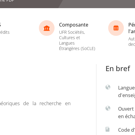
S
Composante
Pé
l'
rédits
UFR Sociétés,
Cultures et
Aut
Langues
dec
Étrangères (SoCLE)
En bref
Langue
d'ense
théoriques de la recherche en
Ouvert 
en éch
Code d