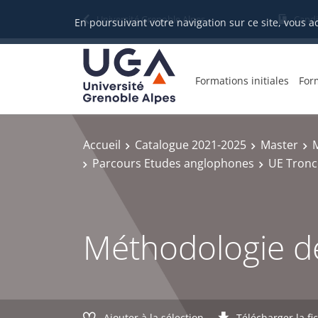
Gestion des cookies
Université Grenoble Alpes
Candi
En poursuivant votre navigation sur ce site, vous a
Formations initiales
For
Accueil
Catalogue 2021-2025
Master
M
Parcours Etudes anglophones
UE Tron
Méthodologie de
Ajouter à la sélection
Télécharger la fi