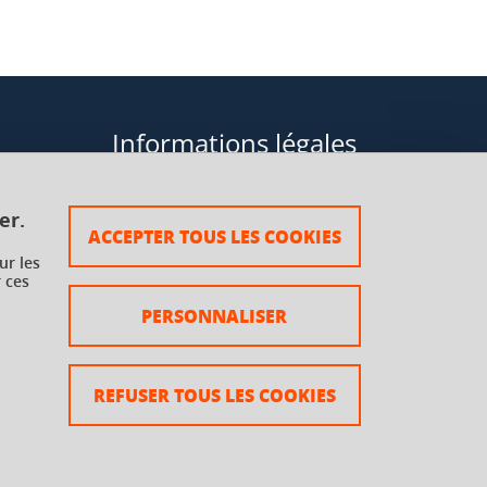
Informations légales
Données personnelles
er.
ACCEPTER TOUS LES COOKIES
Plan du site
ur les
 ces
rsaux à
Mentions légales
PERSONNALISER
Crédits
Accessibilité : non conforme
REFUSER TOUS LES COOKIES