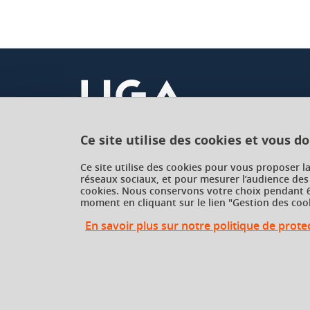
Ce site utilise des cookies et vous d
Université Grenoble Alpes
Ce site utilise des cookies pour vous proposer l
réseaux sociaux, et pour mesurer l’audience des
621 avenue Centrale
cookies. Nous conservons votre choix pendant 6
38400 Saint-Martin-d'Hères
moment en cliquant sur le lien "Gestion des cook
France
En savoir plus sur notre politique de prot
Gestion des cookies
Gestion des cookies