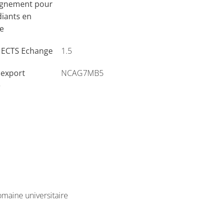
ignement pour
diants en
e
s ECTS Echange
1.5
'export
NCAG7MB5
e
maine universitaire