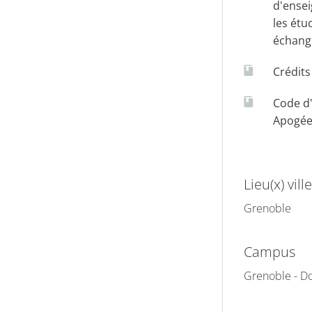
d'ense
les étu
échang
Crédit
Code d
Apogé
Lieu(x) ville
Grenoble
Campus
Grenoble - Do