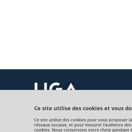
Ce site utilise des cookies et vous d
Université Grenoble Alpes
Ce site utilise des cookies pour vous proposer l
réseaux sociaux, et pour mesurer l’audience des
621 avenue Centrale
cookies. Nous conservons votre choix pendant 6
38400 Saint-Martin-d'Hères