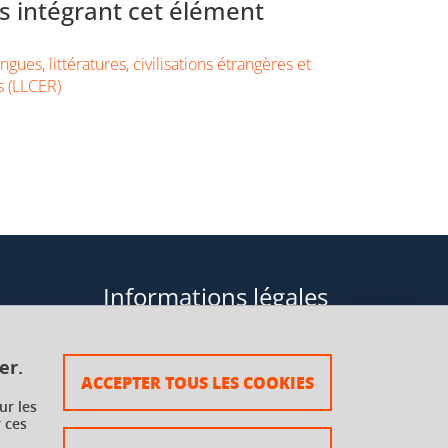
 intégrant cet élément
gues, littératures, civilisations étrangères et
s (LLCER)
Informations légales
Données personnelles
er.
ACCEPTER TOUS LES COOKIES
Plan du site
ur les
 ces
rsaux à
Mentions légales