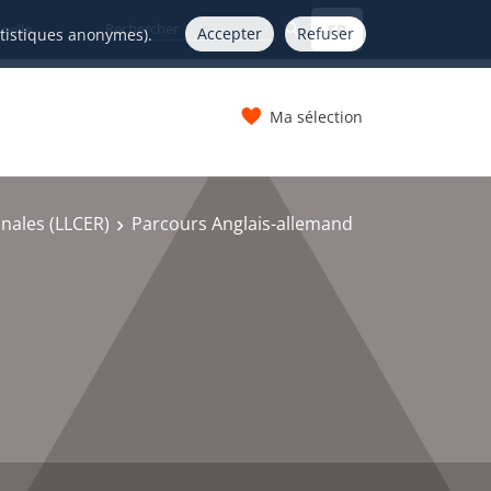
FR
nelle
Accepter
Refuser
atistiques anonymes).
Ma sélection
s
onales (LLCER)
Parcours Anglais-allemand