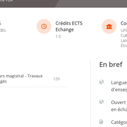
S
Crédits ECTS
Co
Echange
dits
UFR
Cul
1.5
La
Étr
En bref
rs magistral - Travaux
12h
igés
Langue
d'ense
Ouvert 
en éch
Catégo