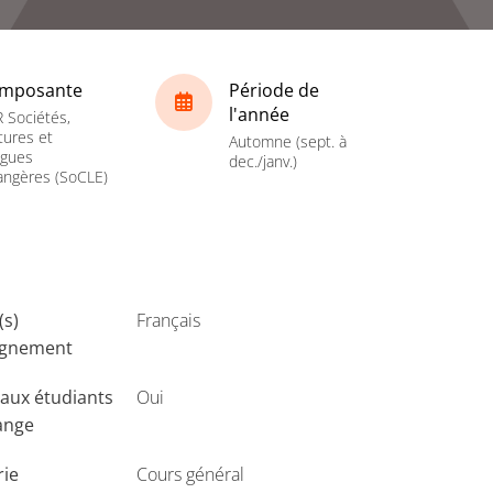
mposante
Période de
l'année
 Sociétés,
tures et
Automne (sept. à
ngues
dec./janv.)
angères (SoCLE)
(s)
Français
ignement
aux étudiants
Oui
ange
rie
Cours général