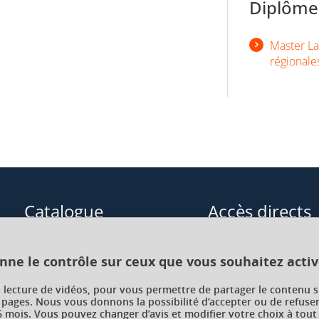
Diplômes
Master Lan
régionale
Catalogue
Accès directs
Formations initiales
Cours de langue
onne le contrôle sur ceux que vous souhaitez activ
Formations en alternance
Formations à distance
a lecture de vidéos, pour vous permettre de partager le contenu s
 pages. Nous vous donnons la possibilité d’accepter ou de refuser
Formations courtes
Enseignements transve
 mois. Vous pouvez changer d’avis et modifier votre choix à tout
choix (ETC)