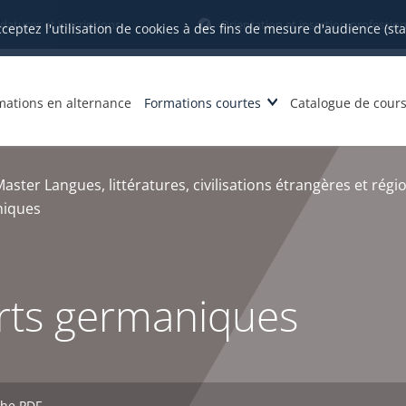
datures et inscriptions
Orientation et insertion profession
cceptez l'utilisation de cookies à des fins de mesure d'audience (st
mations en alternance
Formations courtes
Catalogue de cour
aster Langues, littératures, civilisations étrangères et régi
niques
arts germaniques
che PDF