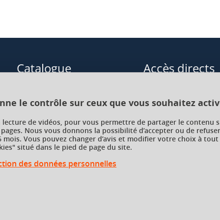
Catalogue
Accès directs
Formations initiales
Cours de langue
onne le contrôle sur ceux que vous souhaitez activ
Formations en alternance
Formations à distance
a lecture de vidéos, pour vous permettre de partager le contenu s
 pages. Nous vous donnons la possibilité d’accepter ou de refuser
Formations courtes
Enseignements transve
 mois. Vous pouvez changer d’avis et modifier votre choix à tout
choix (ETC)
ies" situé dans le pied de page du site.
Recherche par facultés, écoles,
instituts
ection des données personnelles