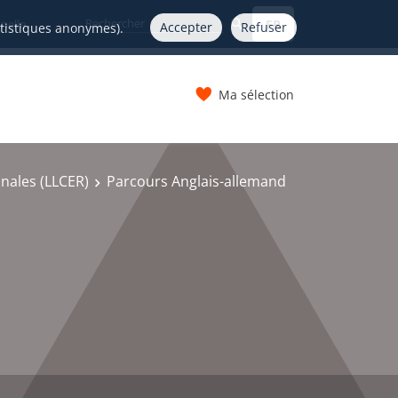
FR
nelle
Accepter
Refuser
atistiques anonymes).
Ma sélection
s
onales (LLCER)
Parcours Anglais-allemand