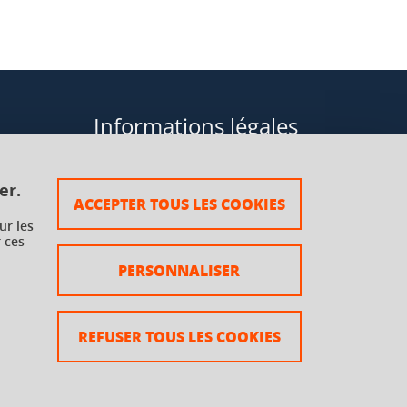
Informations légales
Données personnelles
er.
ACCEPTER TOUS LES COOKIES
Plan du site
ur les
 ces
rsaux à
Mentions légales
PERSONNALISER
Crédits
Accessibilité : non conforme
REFUSER TOUS LES COOKIES