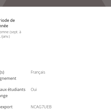
riode de
année
omne (sept. à
./janv.)
(s)
Français
ignement
aux étudiants
Oui
ange
'export
NCAG7UEB