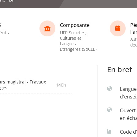
S
Composante
Pé
l'
édits
UFR Sociétés,
Cultures et
Aut
Langues
dec
Étrangères (SoCLE)
En bref
rs magistral - Travaux
140h
igés
Langue
d'ense
Ouvert 
en éch
Code d