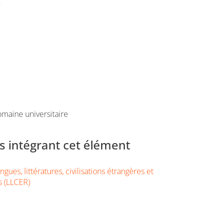
e
maine universitaire
 intégrant cet élément
gues, littératures, civilisations étrangères et
s (LLCER)