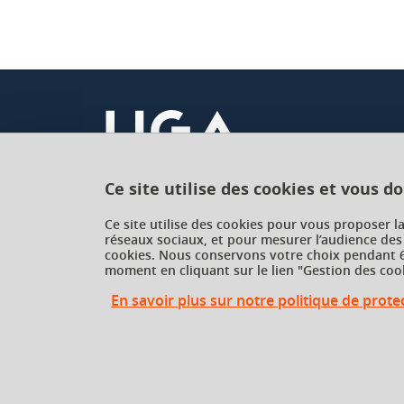
Ce site utilise des cookies et vous d
Université Grenoble Alpes
Ce site utilise des cookies pour vous proposer l
réseaux sociaux, et pour mesurer l’audience des
621 avenue Centrale
cookies. Nous conservons votre choix pendant 6
38400 Saint-Martin-d'Hères
moment en cliquant sur le lien "Gestion des cook
France
En savoir plus sur notre politique de prot
Gestion des cookies
Gestion des cookies