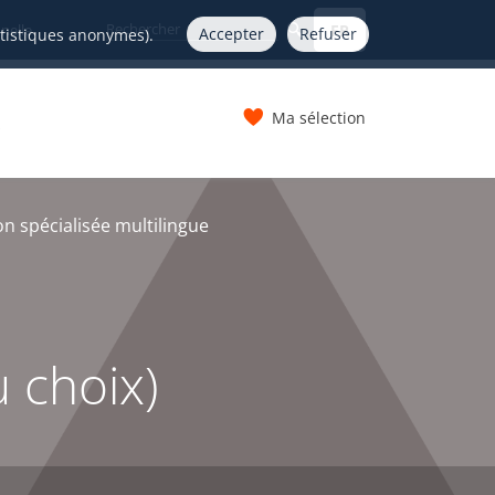
FR
nelle
Accepter
Refuser
atistiques anonymes).
Ma sélection
s
n spécialisée multilingue
u choix)