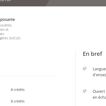
posante
ociétés,
res et
ues
gères (SoCLE)
En bref
Langue
d'ense
8 crédits
Ouvert 
en éch
8 crédits