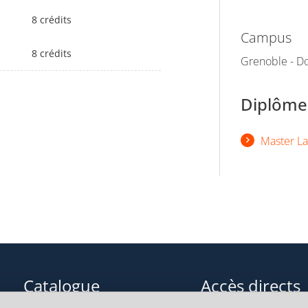
8 crédits
Campus
8 crédits
Grenoble - Do
Diplômes
Master La
Catalogue
Accès directs