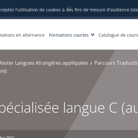
datures et inscriptions
Orientation et insertion profession
cceptez l'utilisation de cookies à des fins de mesure d'audience (st
mations en alternance
Formations courtes
Catalogue de cour
Master Langues étrangères appliquées
Parcours Traductio
ix)
écialisée langue C (a
che PDF