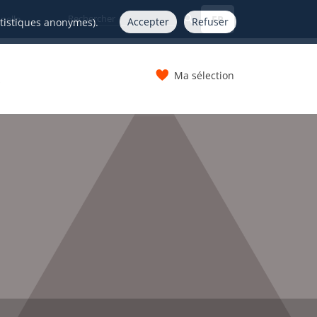
FR
nelle
Accepter
Refuser
atistiques anonymes).
Ma sélection
s