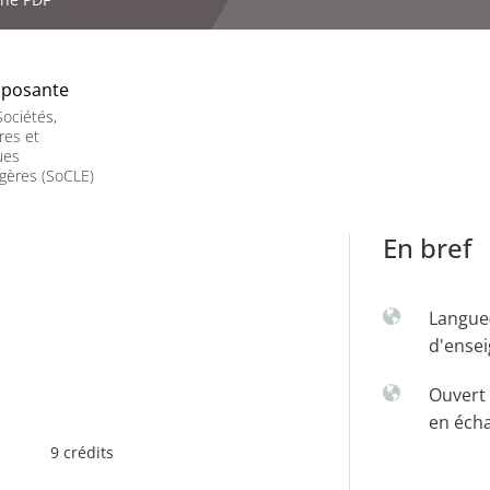
posante
ociétés,
res et
ues
gères (SoCLE)
En bref
Langue
d'ense
Ouvert 
en éch
9 crédits