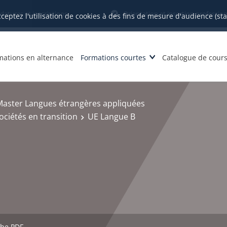
datures et inscriptions
Orientation et insertion profession
cceptez l'utilisation de cookies à des fins de mesure d'audience (st
mations en alternance
Formations courtes
Catalogue de cour
Master Langues étrangères appliquées
ciétés en transition
UE Langue B
che PDF