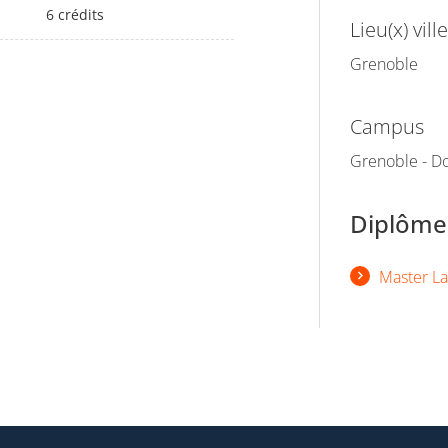
6 crédits
Lieu(x) ville
Grenoble
Campus
Grenoble - Do
Diplômes
Master La