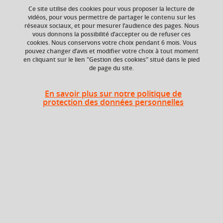
lecture en humanités
Ce site utilise des cookies pour vous proposer la lecture de
environnementales
vidéos, pour vous permettre de partager le contenu sur les
réseaux sociaux, et pour mesurer l’audience des pages. Nous
vous donnons la possibilité d’accepter ou de refuser ces
cookies. Nous conservons votre choix pendant 6 mois. Vous
pouvez changer d’avis et modifier votre choix à tout moment
Ajouter à la sélection
Télécharger la fiche PDF
en cliquant sur le lien "Gestion des cookies" situé dans le pied
de page du site.
En savoir plus sur notre politique de
ECTS
Composante
protection des données personnelles
3 crédits
UFR Sociétés, Cultures
et Langues Étrangères
(SoCLE)
Description
Descriptifs à venir.