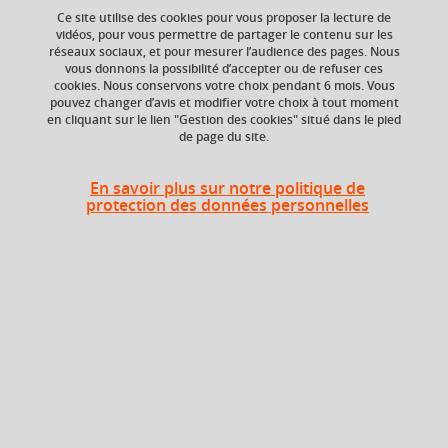
Ce site utilise des cookies pour vous proposer la lecture de
vidéos, pour vous permettre de partager le contenu sur les
Ajouter à la sélection
Télécharger la fiche PDF
réseaux sociaux, et pour mesurer l’audience des pages. Nous
vous donnons la possibilité d’accepter ou de refuser ces
cookies. Nous conservons votre choix pendant 6 mois. Vous
pouvez changer d’avis et modifier votre choix à tout moment
en cliquant sur le lien "Gestion des cookies" situé dans le pied
Composante
de page du site.
UFR Sociétés, Cultures
et Langues Étrangères
(SoCLE)
En savoir plus sur notre politique de
protection des données personnelles
En bref
Langue(s)
Français
d'enseignement
Ouvert aux
Non