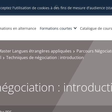
datures et inscriptions
Orientation et insertion profession
cceptez l'utilisation de cookies à des fins de mesure d'audience (st
mations en alternance
Formations courtes
Catalogue de cour
Master Langues étrangères appliquées
Parcours Négociat
l
Techniques de négociation : introduction
égociation : introduct
che PDF