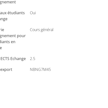
ignement
aux étudiants
Oui
ange
rie
Cours général
ignement pour
diants en
e
s ECTS Echange
2.5
'export
NBNG7M45
e