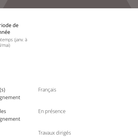
riode de
année
ntemps (janv. à
l/mai)
(s)
Français
ignement
des
En présence
ignement
Travaux dirigés