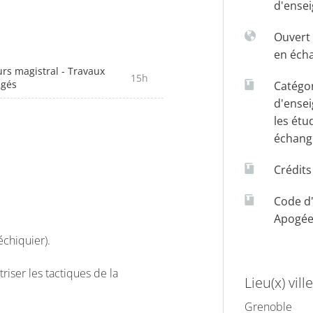
d'ense
Ouvert 
en éch
rs magistral - Travaux
15h
igés
Catégo
d'ense
les étu
échang
Crédit
Code d
Apogé
échiquier).
iser les tactiques de la
Lieu(x) ville
Grenoble