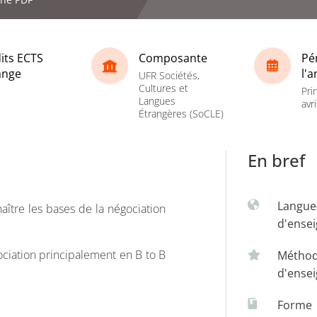
its ECTS
Composante
Pé
ange
l'
UFR Sociétés,
Cultures et
Pri
Langues
avri
Étrangères (SoCLE)
En bref
Langue
ître les bases de la négociation
d'ense
ociation principalement en B to B
Métho
d'ense
Forme