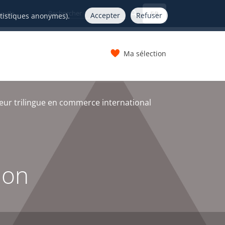
FR
nelle
Accepter
Refuser
atistiques anonymes).
Ma sélection
s
eur trilingue en commerce international
ion