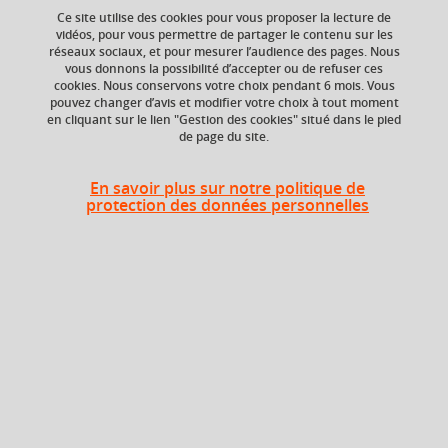
Ce site utilise des cookies pour vous proposer la lecture de
Ajouter à la sélection
Télécharger la fiche PDF
vidéos, pour vous permettre de partager le contenu sur les
réseaux sociaux, et pour mesurer l’audience des pages. Nous
vous donnons la possibilité d’accepter ou de refuser ces
cookies. Nous conservons votre choix pendant 6 mois. Vous
Niveau d'étude
Crédits ECTS
pouvez changer d’avis et modifier votre choix à tout moment
Echange
en cliquant sur le lien "Gestion des cookies" situé dans le pied
Bac +5
de page du site.
2.5
Composante
Période de l'année
En savoir plus sur notre politique de
protection des données personnelles
UFR Sociétés, Cultures
Printemps (janv. à
et Langues Étrangères
avril/mai)
(SoCLE)
Description
Objectif
: Permettre aux étudiants de consolider leur
maîtrise de la langue en situation professionnelle en tenant
compte des spécificités de la culture d'entreprise