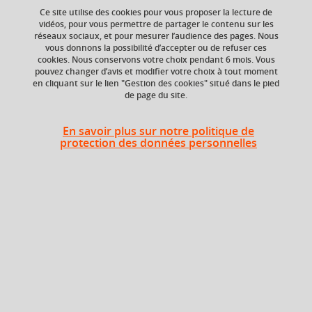
Ce site utilise des cookies pour vous proposer la lecture de
vidéos, pour vous permettre de partager le contenu sur les
Ajouter à la sélection
Télécharger la fiche PDF
réseaux sociaux, et pour mesurer l’audience des pages. Nous
vous donnons la possibilité d’accepter ou de refuser ces
cookies. Nous conservons votre choix pendant 6 mois. Vous
pouvez changer d’avis et modifier votre choix à tout moment
en cliquant sur le lien "Gestion des cookies" situé dans le pied
Niveau d'étude
Crédits ECTS
de page du site.
Echange
Bac +4
1.0
En savoir plus sur notre politique de
protection des données personnelles
Composante
Période de l'année
UFR Sociétés, Cultures
Printemps (janv. à
et Langues Étrangères
avril/mai)
(SoCLE)
Description
Objectif
: En accompagnement du projet, permettre aux
étudiants de rechercher, organiser et présenter des