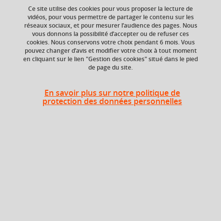
Ce site utilise des cookies pour vous proposer la lecture de
vidéos, pour vous permettre de partager le contenu sur les
Ajouter à la sélection
Télécharger la fiche PDF
réseaux sociaux, et pour mesurer l’audience des pages. Nous
vous donnons la possibilité d’accepter ou de refuser ces
cookies. Nous conservons votre choix pendant 6 mois. Vous
pouvez changer d’avis et modifier votre choix à tout moment
en cliquant sur le lien "Gestion des cookies" situé dans le pied
Niveau d'étude
Crédits ECTS
de page du site.
Echange
Bac +4
3.0
En savoir plus sur notre politique de
protection des données personnelles
Composante
Période de l'année
UFR Sociétés, Cultures
Printemps (janv. à
et Langues Étrangères
avril/mai)
(SoCLE)
Description
Objectif
: connaître la langue et le discours spécialisé
du monde de l'entreprise ; comprendre la culture de