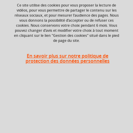
Ce site utilise des cookies pour vous proposer la lecture de
vidéos, pour vous permettre de partager le contenu sur les
Ajouter à la sélection
Télécharger la fiche PDF
réseaux sociaux, et pour mesurer l’audience des pages. Nous
vous donnons la possibilité d’accepter ou de refuser ces
cookies. Nous conservons votre choix pendant 6 mois. Vous
pouvez changer d’avis et modifier votre choix à tout moment
en cliquant sur le lien "Gestion des cookies" situé dans le pied
Niveau d'étude
Crédits ECTS
de page du site.
Echange
Bac +4
3.0
En savoir plus sur notre politique de
protection des données personnelles
Composante
Période de l'année
UFR Sociétés, Cultures
Automne (sept. à
et Langues Étrangères
dec./janv.)
(SoCLE)
Description
Objectif :
initier les étudiants à la langue et à la culture
de spécialité du domaine de l’économie générale en