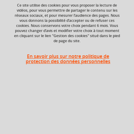
Ce site utilise des cookies pour vous proposer la lecture de
vidéos, pour vous permettre de partager le contenu sur les
réseaux sociaux, et pour mesurer l’audience des pages. Nous
vous donnons la possibilité d’accepter ou de refuser ces
Niveau d'étude
Crédits ECTS
cookies. Nous conservons votre choix pendant 6 mois. Vous
Echange
Bac +5
pouvez changer d’avis et modifier votre choix à tout moment
2.5
en cliquant sur le lien "Gestion des cookies" situé dans le pied
de page du site.
Composante
Période de l'année
UFR Sociétés, Cultures
Automne (sept. à
En savoir plus sur notre politique de
et Langues Étrangères
dec./janv.)
protection des données personnelles
(SoCLE)
Description
Objectif
: à partir de plusieurs cas d'entreprises existantes,
permettre aux étudiants de s'approprier les techniques de
négociation commerciale dans un contexte socio-