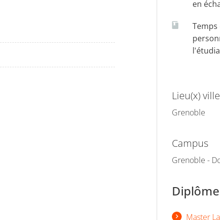
en éch
Temps d
person
l'étudi
Lieu(x) ville
Grenoble
Campus
Grenoble - Do
Diplômes
Master La