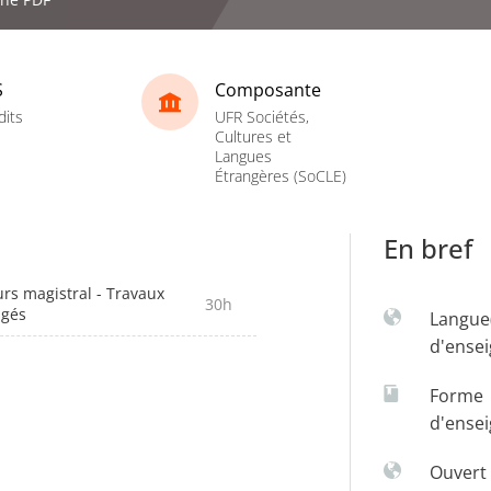
S
Composante
dits
UFR Sociétés,
Cultures et
Langues
Étrangères (SoCLE)
En bref
rs magistral - Travaux
30h
igés
Langue
d'ense
Forme
d'ense
Ouvert 