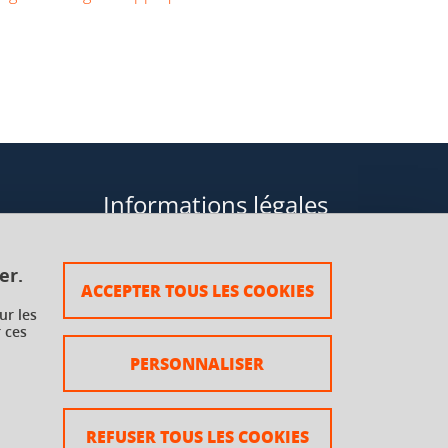
Informations légales
Données personnelles
er.
ACCEPTER TOUS LES COOKIES
Plan du site
ur les
 ces
rsaux à
Mentions légales
PERSONNALISER
Crédits
Accessibilité : non conforme
REFUSER TOUS LES COOKIES