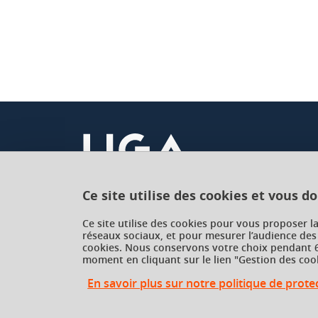
Ce site utilise des cookies et vous d
Université Grenoble Alpes
Ce site utilise des cookies pour vous proposer l
réseaux sociaux, et pour mesurer l’audience des
621 avenue Centrale
cookies. Nous conservons votre choix pendant 6
38400 Saint-Martin-d'Hères
moment en cliquant sur le lien "Gestion des cook
France
En savoir plus sur notre politique de prot
Gestion des cookies