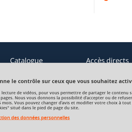
Catalogue
Accès directs
Formations initiales
Cours de langue
onne le contrôle sur ceux que vous souhaitez activ
Formations en alternance
Formations à distance
a lecture de vidéos, pour vous permettre de partager le contenu s
 pages. Nous vous donnons la possibilité d’accepter ou de refuser
Formations courtes
Enseignements transve
 mois. Vous pouvez changer d’avis et modifier votre choix à tout
choix (ETC)
ies" situé dans le pied de page du site.
Recherche par facultés, écoles,
instituts
ection des données personnelles