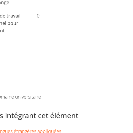
ange
e travail
0
nel pour
ant
maine universitaire
 intégrant cet élément
ngues étrangères appliquées