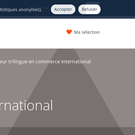
FR
nelle
Accepter
Refuser
atistiques anonymes).
Ma sélection
s
eur trilingue en commerce international
national