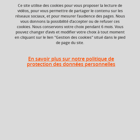
Ce site utilise des cookies pour vous proposer la lecture de
vidéos, pour vous permettre de partager le contenu sur les
réseaux sociaux, et pour mesurer l’audience des pages. Nous
vous donnons la possibilité d’accepter ou de refuser ces
Niveau d'étude
Crédits ECTS
cookies. Nous conservons votre choix pendant 6 mois. Vous
Echange
Bac +5
pouvez changer d’avis et modifier votre choix à tout moment
2.5
en cliquant sur le lien "Gestion des cookies" situé dans le pied
de page du site.
Composante
Période de l'année
UFR Sociétés, Cultures
Automne (sept. à
En savoir plus sur notre politique de
et Langues Étrangères
dec./janv.)
protection des données personnelles
(SoCLE)
Description
Objectif
: à partir de plusieurs cas d'entreprises existantes,
permettre aux étudiants de s'approprier les techniques de
négociation commerciale dans un contexte socio-