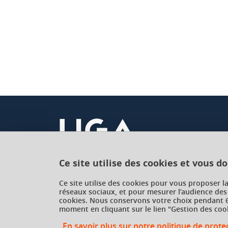
Ce site utilise des cookies et vous d
Université Grenoble Alpes
Ce site utilise des cookies pour vous proposer l
réseaux sociaux, et pour mesurer l’audience des
621 avenue Centrale
cookies. Nous conservons votre choix pendant 6
38400 Saint-Martin-d'Hères
moment en cliquant sur le lien "Gestion des cook
France
En savoir plus sur notre politique de prot