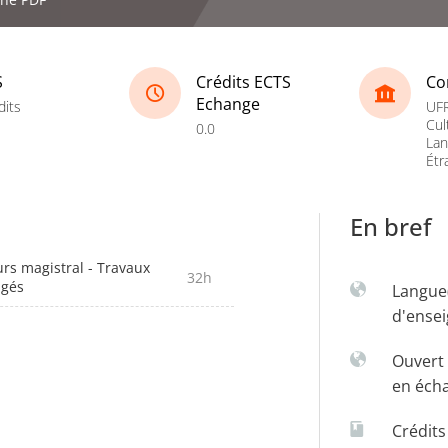
S
Crédits ECTS
Co
Echange
dits
UFR
Cul
0.0
La
Étr
En bref
rs magistral - Travaux
32h
igés
Langue
d'ense
Ouvert 
en éch
Crédit