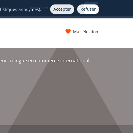
FR
nelle
Accepter
Refuser
atistiques anonymes).
Ma sélection
s
eur trilingue en commerce international