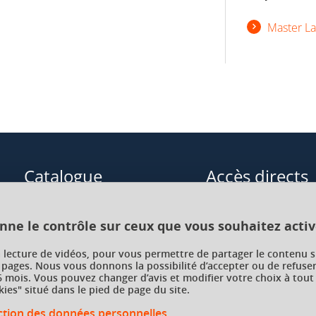
Master La
Catalogue
Accès directs
Formations initiales
Cours de langue
onne le contrôle sur ceux que vous souhaitez activ
Formations en alternance
Formations à distance
a lecture de vidéos, pour vous permettre de partager le contenu s
 pages. Nous vous donnons la possibilité d’accepter ou de refuser
Formations courtes
Enseignements transve
 mois. Vous pouvez changer d’avis et modifier votre choix à tout
choix (ETC)
ies" situé dans le pied de page du site.
Recherche par facultés, écoles,
instituts
ection des données personnelles