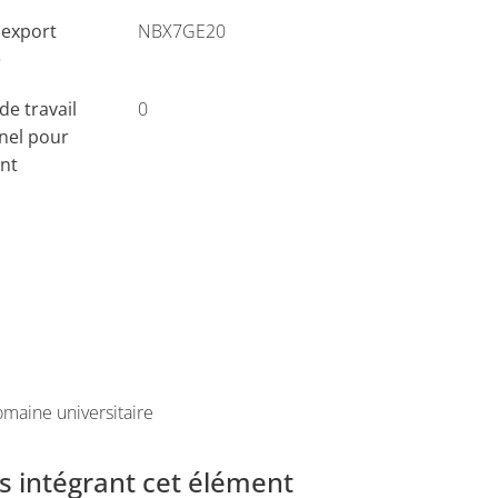
'export
NBX7GE20
e
e travail
0
nel pour
ant
maine universitaire
 intégrant cet élément