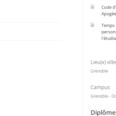
Code d
Apogé
Temps d
person
l'étudi
Lieu(x) ville
Grenoble
Campus
Grenoble - Do
Diplômes