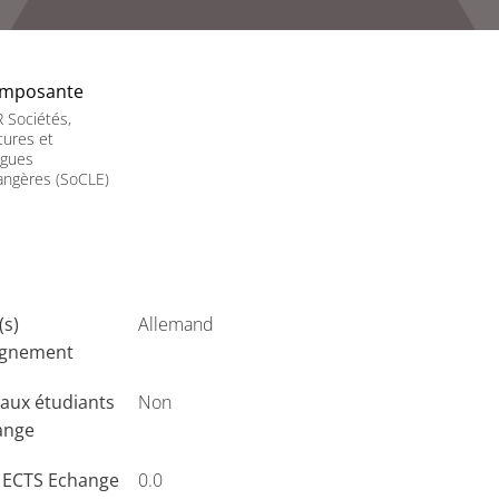
mposante
 Sociétés,
tures et
ngues
angères (SoCLE)
(s)
Allemand
ignement
aux étudiants
Non
ange
s ECTS Echange
0.0