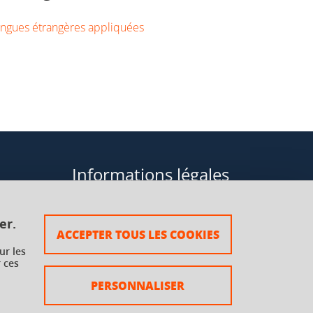
ngues étrangères appliquées
Informations légales
Données personnelles
er.
ACCEPTER TOUS LES COOKIES
Plan du site
ur les
 ces
rsaux à
Mentions légales
PERSONNALISER
Crédits