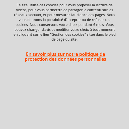
Ce site utilise des cookies pour vous proposer la lecture de
+ 1
vidéos, pour vous permettre de partager le contenu sur les
réseaux sociaux, et pour mesurer l’audience des pages. Nous
vous donnons la possibilité d’accepter ou de refuser ces
cookies. Nous conservons votre choix pendant 6 mois. Vous
pouvez changer d’avis et modifier votre choix à tout moment
Niveau d'étude
ECTS
en cliquant sur le lien "Gestion des cookies" situé dans le pied
de page du site.
Bac +5
8 crédits
Composante
En savoir plus sur notre politique de
UFR Langage, lettres
protection des données personnelles
et arts du spectacle,
information et
communication
(LLASIC)
Description
L'enseignement est tourné vers la réalisation de