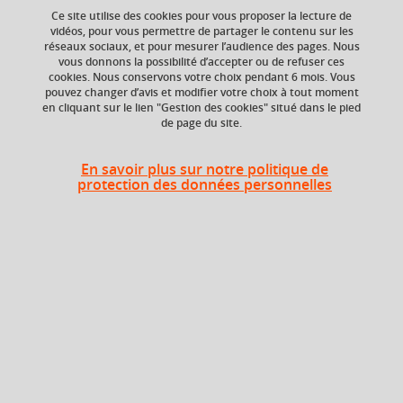
Ce site utilise des cookies pour vous proposer la lecture de
vidéos, pour vous permettre de partager le contenu sur les
réseaux sociaux, et pour mesurer l’audience des pages. Nous
Ajouter à la sélection
Télécharger la fiche PDF
vous donnons la possibilité d’accepter ou de refuser ces
cookies. Nous conservons votre choix pendant 6 mois. Vous
pouvez changer d’avis et modifier votre choix à tout moment
en cliquant sur le lien "Gestion des cookies" situé dans le pied
de page du site.
ECTS
Composante
3 crédits
UFR Pharmacie
En savoir plus sur notre politique de
protection des données personnelles
Période de l'année
Toute l'année
Description
Cette UE propose une remise à niveau en statistiques aux
étudiants, leur permettant d’acquérir des méthodes
d’analyse de données en sciences du vivant, de