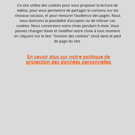
Ce site utilise des cookies pour vous proposer la lecture de
Ajouter à la sélection
Télécharger la fiche PDF
vidéos, pour vous permettre de partager le contenu sur les
réseaux sociaux, et pour mesurer l’audience des pages. Nous
vous donnons la possibilité d’accepter ou de refuser ces
cookies. Nous conservons votre choix pendant 6 mois. Vous
Niveau d'étude
ECTS
pouvez changer d’avis et modifier votre choix à tout moment
en cliquant sur le lien "Gestion des cookies" situé dans le pied
Bac +4
3 crédits
de page du site.
Composante
En savoir plus sur notre politique de
Service d'appui aux
protection des données personnelles
services pédagogiques
(SASP)
Heures d'enseignement
UE Interactions rayonnements-
TD
6h
matière - TD
UE Interactions rayonnements-
CM
21h
matière - CM