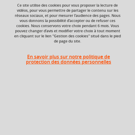
Ce site utilise des cookies pour vous proposer la lecture de
vidéos, pour vous permettre de partager le contenu sur les
santé humaine
effets sanitaires
toxicologie
réseaux sociaux, et pour mesurer l’audience des pages. Nous
vous donnons la possibilité d’accepter ou de refuser ces
cookies. Nous conservons votre choix pendant 6 mois. Vous
pouvez changer d’avis et modifier votre choix à tout moment
en cliquant sur le lien "Gestion des cookies" situé dans le pied
Niveau d'étude
ECTS
de page du site.
Bac +5
3 crédits
En savoir plus sur notre politique de
Composante
protection des données personnelles
UFR Médecine
Description
Descriptif :
- effets sanitaires des principaux toxiques sur la santé à
travers des illustrations des grands cadres nosologiques