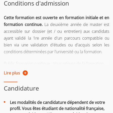
Conditions d'admission
Cette formation est ouverte en formation initiale et en
formation continue.
La deuxième année de master est
accessible sur dossier (et / ou entretien) aux candidats
ayant validé la 1re année d'un parcours compatible ou
bien via une validation d'études ou d'acquis selon les
conditions déterminées par l’université ou la formation.
Public formation continue : Vous relevez de la formation
continue :
Lire plus
si vous reprenez vos études après 2 ans d'interruption
Candidature
d'études
ou si vous suiviez une formation sous le régime
Les modalités de candidature dépendent de votre
formation continue l’une des 2 années précédentes
profil.
Vous êtes étudiant de nationalité française,