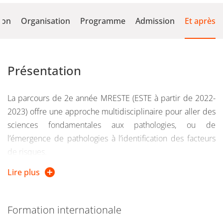
ion
Organisation
Programme
Admission
Et après
Présentation
La parcours de 2e année MRESTE (ESTE à partir de 2022-
2023) offre une approche multidisciplinaire pour aller des
sciences fondamentales aux pathologies, ou de
l’émergence de pathologies à l’identification des facteurs
de risques.
Lire plus
Alors qu’il existe de nombreux chercheurs et experts au
niveau de l’étude des milieux (eau, air, sol),
la France
manque de spécialistes en toxicologie humaine et
Formation internationale
écotoxicologie
alors que de plus en plus d’interrogations