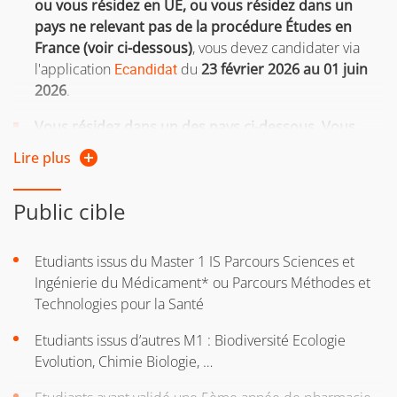
ou vous résidez en UE, ou vous résidez dans un
ou si vous êtes salarié, demandeur d'emploi, travailleur
pays ne relevant pas de la procédure Études en
indépendant
France (voir ci-dessous)
, vous devez candidater via
Si vous n'avez pas le diplôme requis pour intégrer la
l'application
Ecandidat
du
23 février 2026 au 01 juin
formation, vous pouvez entreprendre une démarche
2026
.
de
validation des acquis personnels et professionnels
Vous résidez dans un des pays ci-dessous. Vous
(VAPP)
relevez donc de la procédure Études en France :
Lire plus
saisie des candidatures en ligne
sur le site Campus
Pour plus d'informations, consultez la page web de la
France.
Direction de la formation continue et de l’apprentissage
Public cible
Les dates de candidatures sont renseignées sur le site
Vous trouverez
ici
les informations complémentaires
de campus France.
Etudiants issus du Master 1 IS Parcours Sciences et
concernant les tarifs de l'UGA.
Ingénierie du Médicament* ou Parcours Méthodes et
La procédure "Études en France" concerne
Technologies pour la Santé
uniquement les étudiants résidant dans l’un des
73
pays ou territoires suivants :
Etudiants issus d’autres M1 : Biodiversité Ecologie
Afrique du Sud, Angola, Arménie, Azerbaïdjan, Algérie,
Evolution, Chimie Biologie, …
Arabie Saoudite, Argentine, Bahreïn, Bénin, Birmanie,