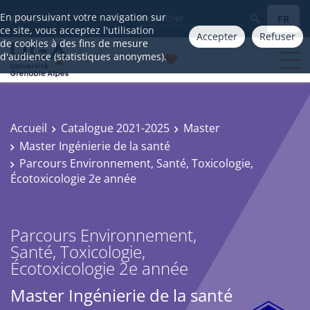
En poursuivant votre navigation sur
FR
Aller à
ce site, vous acceptez l'utilisation
Accepter
Refuser
de cookies à des fins de mesure
d'audience (statistiques anonymes).
Accueil
Catalogue 2021-2025
Master
Master Ingénierie de la santé
Parcours Environnement, Santé, Toxicologie,
Écotoxicologie 2e année
Parcours Environnement,
Santé, Toxicologie,
Écotoxicologie 2e année
Master Ingénierie de la santé