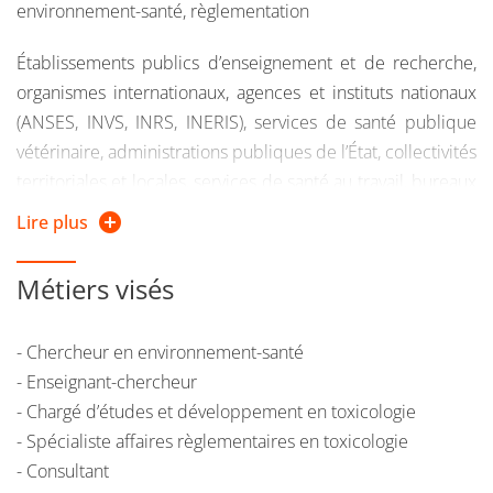
environnement-santé, règlementation
Établissements publics d’enseignement et de recherche,
organismes internationaux, agences et instituts nationaux
(ANSES, INVS, INRS, INERIS), services de santé publique
vétérinaire, administrations publiques de l’État, collectivités
territoriales et locales, services de santé au travail, bureaux
d’études, cabinets d’expertise, services "Environnement,
Lire plus
hygiène et sécurité", Services R & D des entreprises :
chimie, métallurgie, production phytosanitaire, traitement
Métiers visés
et recyclage...
- Chercheur en environnement-santé
- Enseignant-chercheur
- Chargé d’études et développement en toxicologie
- Spécialiste affaires règlementaires en toxicologie
- Consultant