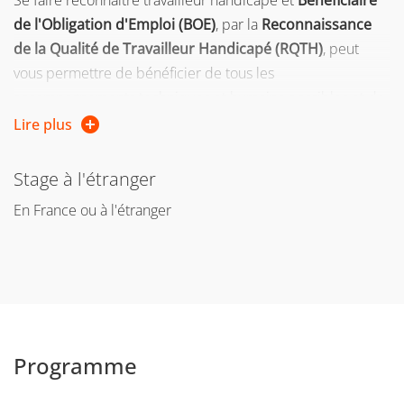
Se faire reconnaître travailleur handicapé et
Bénéficiaire
de l'Obligation d'Emploi (BOE)
, par la
Reconnaissance
de la Qualité de Travailleur Handicapé (RQTH)
, peut
vous permettre de bénéficier de tous les
accompagnements techniques et humains possibles et de
prétendre à des droits particuliers.
Lire plus
Page web et contact
Stage à l'étranger
Vous trouverez toutes les informations sur la
validation
En France ou à l'étranger
d'acquis
(VAE - VAPP)
ici
.
Programme