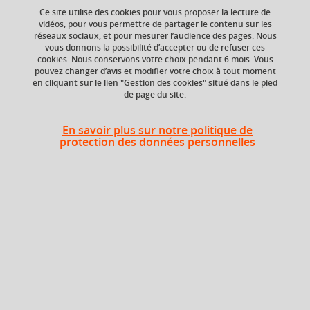
Ce site utilise des cookies pour vous proposer la lecture de
vidéos, pour vous permettre de partager le contenu sur les
réseaux sociaux, et pour mesurer l’audience des pages. Nous
Ajouter à la sélection
Télécharger la fiche PDF
vous donnons la possibilité d’accepter ou de refuser ces
cookies. Nous conservons votre choix pendant 6 mois. Vous
pouvez changer d’avis et modifier votre choix à tout moment
Communication culturelle
musées
en cliquant sur le lien "Gestion des cookies" situé dans le pied
de page du site.
spectacle vivant
En savoir plus sur notre politique de
protection des données personnelles
Niveau d'étude
ECTS
Bac +5
2 crédits
Composante
UFR Langage, lettres
et arts du spectacle,
information et
communication
(LLASIC)