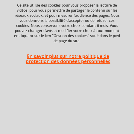
Ce site utilise des cookies pour vous proposer la lecture de
vidéos, pour vous permettre de partager le contenu sur les
Ajouter à la sélection
Télécharger la fiche PDF
réseaux sociaux, et pour mesurer l’audience des pages. Nous
vous donnons la possibilité d’accepter ou de refuser ces
cookies. Nous conservons votre choix pendant 6 mois. Vous
pouvez changer d’avis et modifier votre choix à tout moment
en cliquant sur le lien "Gestion des cookies" situé dans le pied
Niveau d'étude
ECTS
de page du site.
Bac +5
6 crédits
Composante
En savoir plus sur notre politique de
protection des données personnelles
UFR Langage, lettres
et arts du spectacle,
information et
communication
(LLASIC)
Heures d'enseignement
UE Professionnalisation en
TD
46h
communication scientifique - TD