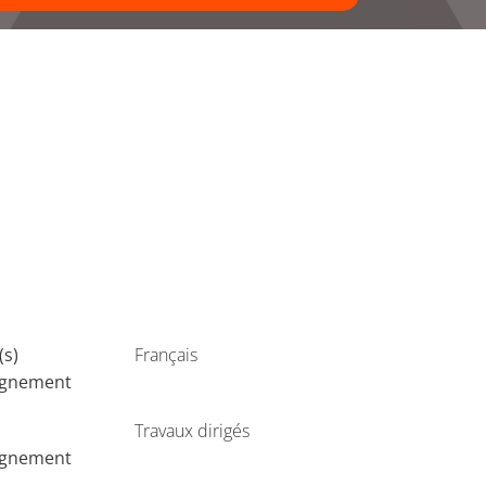
(s)
Français
ignement
Travaux dirigés
ignement