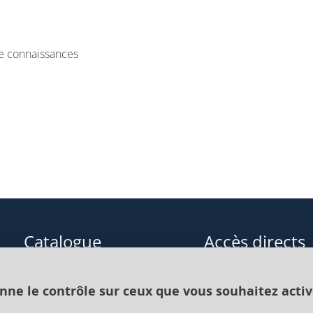
de connaissances
Catalogue
Accès directs
Formations initiales
Cours de langue
onne le contrôle sur ceux que vous souhaitez activ
Formations en alternance
Formations à distance