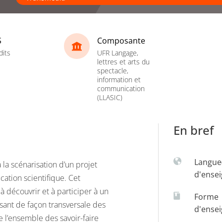
S
Composante
dits
UFR Langage,
lettres et arts du
spectacle,
information et
communication
(LLASIC)
En bref
Langue
à la scénarisation d’un projet
d'ense
ation scientifique. Cet
 découvrir et à participer à un
Forme
isant de façon transversale des
d'ense
e l’ensemble des savoir-faire