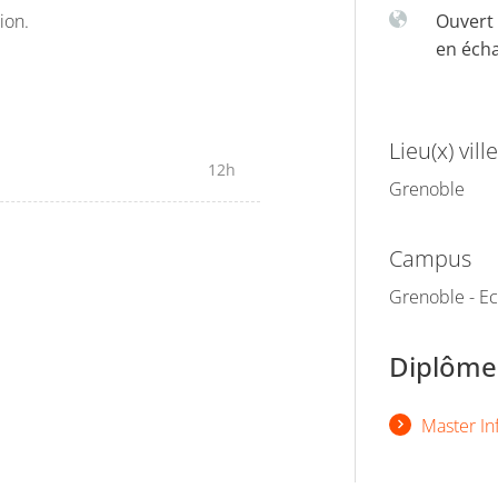
ion.
Ouvert 
en éch
Lieu(x) ville
12h
Grenoble
Campus
Grenoble - Ec
Diplômes
Master I