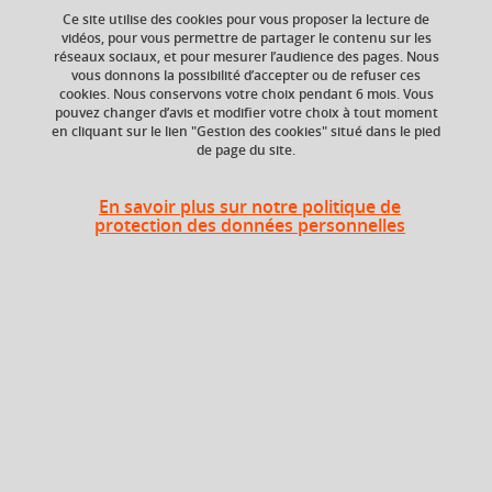
Ce site utilise des cookies pour vous proposer la lecture de
Ajouter à la sélection
Télécharger la fiche PDF
vidéos, pour vous permettre de partager le contenu sur les
réseaux sociaux, et pour mesurer l’audience des pages. Nous
vous donnons la possibilité d’accepter ou de refuser ces
Communication des organisations
cookies. Nous conservons votre choix pendant 6 mois. Vous
pouvez changer d’avis et modifier votre choix à tout moment
communication publique
en cliquant sur le lien "Gestion des cookies" situé dans le pied
de page du site.
communication politique
communication d’entreprise
+ 1
En savoir plus sur notre politique de
protection des données personnelles
Niveau d'étude
ECTS
Bac +4
2 crédits
Composante
UFR Langage, lettres
et arts du spectacle,
information et
communication
(LLASIC)