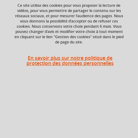
Ce site utilise des cookies pour vous proposer la lecture de
Ajouter à la sélection
Télécharger la fiche PDF
vidéos, pour vous permettre de partager le contenu sur les
réseaux sociaux, et pour mesurer l’audience des pages. Nous
vous donnons la possibilité d’accepter ou de refuser ces
Communication-monde
souveraineté nationale
cookies. Nous conservons votre choix pendant 6 mois. Vous
pouvez changer d’avis et modifier votre choix à tout moment
globalisation
identité culturelle
+ 1
en cliquant sur le lien "Gestion des cookies" situé dans le pied
de page du site.
En savoir plus sur notre politique de
Niveau d'étude
ECTS
protection des données personnelles
Bac +4
2 crédits
Composante
UFR Langage, lettres
et arts du spectacle,
information et
communication
(LLASIC)
Description