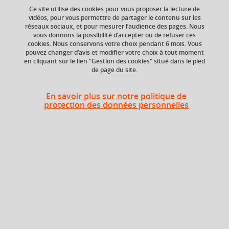
du contenu de votre panier.
Ce site utilise des cookies pour vous proposer la lecture de
vidéos, pour vous permettre de partager le contenu sur les
Ajouter à la sélection
Télécharger la fiche PDF
réseaux sociaux, et pour mesurer l’audience des pages. Nous
Ok
vous donnons la possibilité d’accepter ou de refuser ces
cookies. Nous conservons votre choix pendant 6 mois. Vous
Mémoire
Professionnalisation
Recherche
pouvez changer d’avis et modifier votre choix à tout moment
en cliquant sur le lien "Gestion des cookies" situé dans le pied
de page du site.
Niveau d'étude
ECTS
En savoir plus sur notre politique de
Bac +5
24 crédits
protection des données personnelles
Crédits ECTS
Composante
Echange
UFR Langage, lettres
et arts du spectacle,
0.0
information et
communication
(LLASIC)
Description