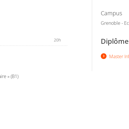
Campus
Grenoble - Ec
Diplômes
20h
Master I
ire » (B1)