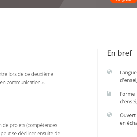
En bref
Langue
ntre lors de ce deuxième
d'ense
s en communication ».
Forme
d'ense
Ouvert 
en éch
on de projets (compétences
peut se décliner ensuite de