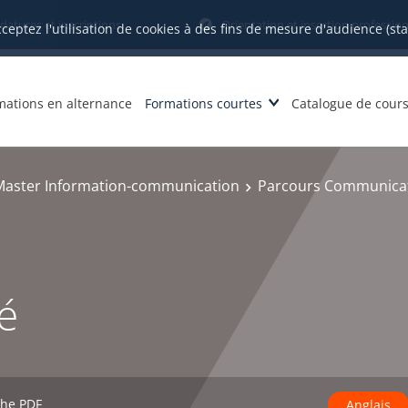
datures et inscriptions
Orientation et insertion profession
cceptez l'utilisation de cookies à des fins de mesure d'audience (st
mations en alternance
Formations courtes
Catalogue de cour
Master Information-communication
Parcours Communicat
sé
che PDF
Anglais