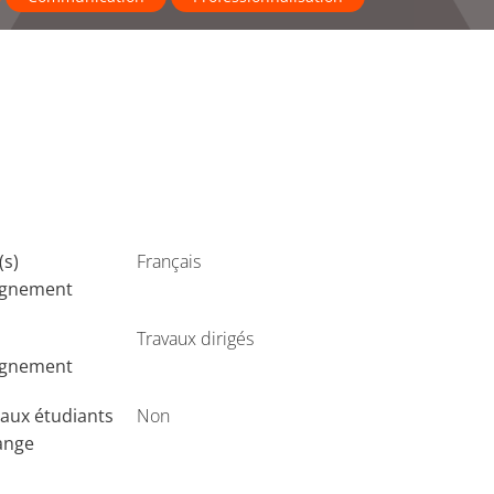
(s)
Français
ignement
Travaux dirigés
ignement
aux étudiants
Non
ange