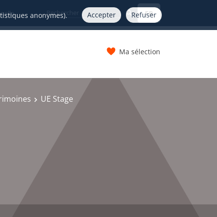
FR
nelle
Accepter
Refuser
atistiques anonymes).
Ma sélection
s
trimoines
UE Stage