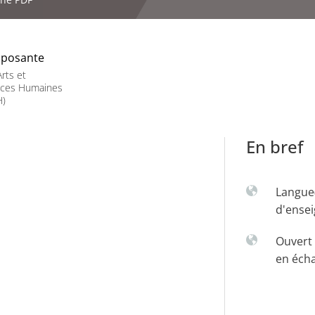
posante
rts et
nces Humaines
H)
En bref
Langue
d'ense
Ouvert 
en éch