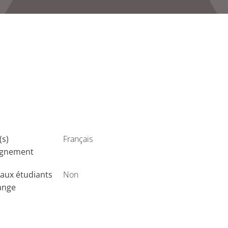
(s)
Français
ignement
aux étudiants
Non
ange