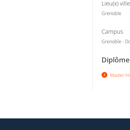
Lieu(x) ville
Grenoble
Campus
Grenoble - Do
Diplômes
Master His