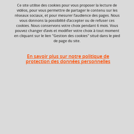
Ce site utilise des cookies pour vous proposer la lecture de
vidéos, pour vous permettre de partager le contenu sur les
Ajouter à la sélection
Télécharger la fiche PDF
réseaux sociaux, et pour mesurer l’audience des pages. Nous
vous donnons la possibilité d’accepter ou de refuser ces
cookies. Nous conservons votre choix pendant 6 mois. Vous
Description
pouvez changer d’avis et modifier votre choix à tout moment
en cliquant sur le lien "Gestion des cookies" situé dans le pied
de page du site.
Ce cours vise à donner un aperçu des deux premières
révolutions du livre et des médias : la première, au XVe
En savoir plus sur notre politique de
protection des données personnelles
siècle, signe la naissance de l’imprimerie avec l’invention,
par Gutenberg, des caractères typographiques mobiles. La
seconde, au XIXe siècle, correspond au moment de
l’industrialisation de l’imprimerie (presse rotative, papier
continu, lithographie). Au-delà des seules innovations
technologiques, le cours aborde la question des publics
qui, progressivement, se massifient, en dépit des limites et
Lire plus
des interdictions visant le public populaire et le public
féminin. La censure, l’illustration, l’avènement de la presse,
Contrôle des connaissances