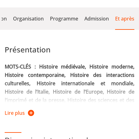
ion
Organisation
Programme
Admission
Et après
Présentation
MOTS-CLÉS : Histoire médiévale, Histoire moderne,
Histoire contemporaine, Histoire des interactions
culturelles, Histoire internationale et mondiale,
Histoire de l’Italie, Histoire de l’Europe, Histoire de
l’imprimé et de la presse, Histoire des sciences et des
savoirs, Histoire des sensibilités, Histoire des cultures
Lire plus
et religions, Histoire politique et des idées politiques,
Histoire des élites, Histoire des femmes et du genre,
Histoire des migrations et des voyages, Histoire des