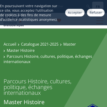
En poursuivant votre navigation sur
FR
Aller à
ce site, vous acceptez l'utilisation
Accepter
Refuser
de cookies à des fins de mesure
d'audience (statistiques anonymes).
Accueil
Catalogue 2021-2025
Master
Master Histoire
Parcours Histoire, cultures, politique, échanges
internationaux
Parcours Histoire, cultures,
politique, échanges
internationaux
Master Histoire