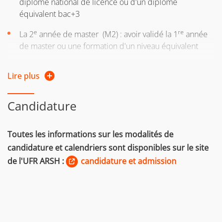
diplôme national de licence ou d'un diplôme
équivalent bac+3
e
re
La 2
année de master (M2) : avoir validé la 1
année
de master ou une formation d'un niveau équivalent
Si vous n'avez pas le diplôme requis pour intégrer la
Lire plus
formation, vous pouvez entreprendre une démarche
de
validation des acquis personnels et professionnels
Candidature
(VAPP)
Les dossiers de candidatures seront examinés par une
Toutes les informations sur les modalités de
commission.
candidature et calendriers sont disponibles sur le site
de l'UFR ARSH :
candidature et admission
> Régime d'études :
Les formations sont ouvertes en formation initiale ou en
formation continue.
Vous relevez de la formation continue :