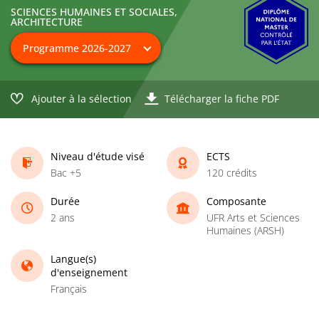
SCIENCES HUMAINES ET SOCIALES,
ARCHITECTURE
Ajouter à la sélection
Télécharger la fiche PDF
Niveau d'étude visé
ECTS
Bac +5
120 crédits
Durée
Composante
2 ans
UFR Arts et Sciences
Humaines (ARSH)
Langue(s)
d'enseignement
Français