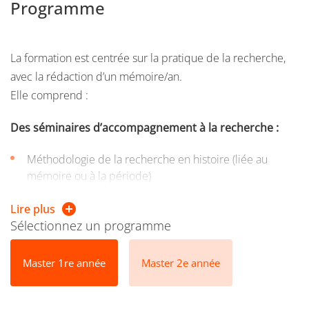
Programme
La formation est centrée sur la pratique de la recherche,
avec la rédaction d’un mémoire/an.
Elle comprend :
Des séminaires d’accompagnement à la recherche :
Méthodologie de la recherche en histoire (liée au
mémoire ou à la période)
Langue pour la recherche (anglais, italien, autres
Lire plus
langues possibles hors UFR)
Sélectionnez un programme
Langue ancienne optionnelle (latin)
Master 1re année
Master 2e année
Des ateliers techniques de l’histoire, par exemple :