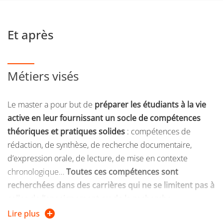
si vous reprenez vos études après 2 ans d'interruption
d'études
Et après
ou si vous suiviez une formation sous le régime
formation continue l’une des 2 années précédentes
Métiers visés
ou si vous êtes salarié, demandeur d'emploi, travailleur
indépendant
Le master a pour but de
préparer les étudiants à la vie
Pour plus d'informations, consultez la page web de
active en leur fournissant un socle de compétences
la
Direction de la formation continue et de l’apprentissage
théoriques et pratiques solides
: compétences de
Vous pouvez également
consulter les tarifs s'appliquant
rédaction, de synthèse, de recherche documentaire,
aux publics de la formation continue
d’expression orale, de lecture, de mise en contexte
chronologique…
Toutes ces compétences sont
recherchées dans des carrières qui ne se limitent pas à
celles de l’enseignement ou de la recherche.
Lire plus
Quelques exemples de poursuite de carrière
: métiers