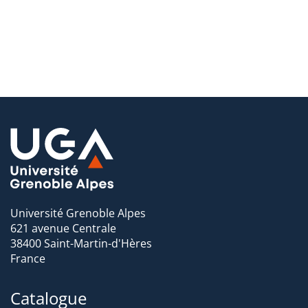
de l’enseignement (primaire, secondaire ou supérieur),
doctorat, journalisme, métiers de l'édition (libraire,
assistant d'édition, bibliothécaire), administration
territoriale, métiers de l’animation et de la médiation
culturelle, métiers du patrimoine, des archives, de la
documentation et de la communication, services français à
l’étranger…
Université Grenoble Alpes
621 avenue Centrale
38400 Saint-Martin-d'Hères
France
Catalogue