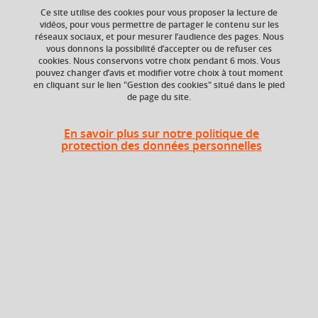
Ce site utilise des cookies pour vous proposer la lecture de
vidéos, pour vous permettre de partager le contenu sur les
Ajouter à la sélection
Télécharger la fiche PDF
réseaux sociaux, et pour mesurer l’audience des pages. Nous
vous donnons la possibilité d’accepter ou de refuser ces
cookies. Nous conservons votre choix pendant 6 mois. Vous
pouvez changer d’avis et modifier votre choix à tout moment
en cliquant sur le lien "Gestion des cookies" situé dans le pied
ECTS
Composante
de page du site.
2 crédits
Faculté d'Economie de
Grenoble (FEG)
En savoir plus sur notre politique de
protection des données personnelles
Période de l'année
Automne (sept. à
dec./janv.)
Heures d'enseignement
TD
TD
24h
Période