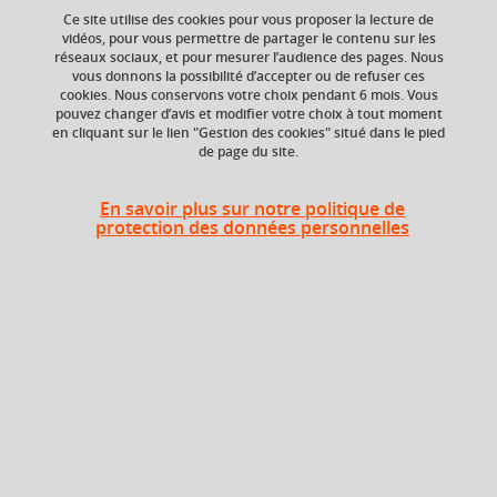
fédérations sportives
Ce site utilise des cookies pour vous proposer la lecture de
vidéos, pour vous permettre de partager le contenu sur les
réseaux sociaux, et pour mesurer l’audience des pages. Nous
vous donnons la possibilité d’accepter ou de refuser ces
cookies. Nous conservons votre choix pendant 6 mois. Vous
Ajouter à la sélection
Télécharger la fiche PDF
pouvez changer d’avis et modifier votre choix à tout moment
en cliquant sur le lien "Gestion des cookies" situé dans le pied
de page du site.
ECTS
Composante
En savoir plus sur notre politique de
2 crédits
Faculté d'Economie de
protection des données personnelles
Grenoble (FEG)
Période de l'année
Automne (sept. à
dec./janv.)
Heures d'enseignement
CM
CM
24h