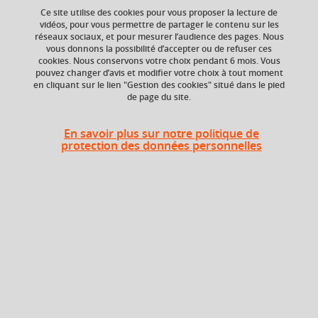
Ce site utilise des cookies pour vous proposer la lecture de
vidéos, pour vous permettre de partager le contenu sur les
réseaux sociaux, et pour mesurer l’audience des pages. Nous
vous donnons la possibilité d’accepter ou de refuser ces
ECTS
Composante
cookies. Nous conservons votre choix pendant 6 mois. Vous
7 crédits
Faculté d'Economie de
pouvez changer d’avis et modifier votre choix à tout moment
Grenoble (FEG)
en cliquant sur le lien "Gestion des cookies" situé dans le pied
de page du site.
Période de l'année
Printemps (janv. à
En savoir plus sur notre politique de
avril/mai)
protection des données personnelles
Période
Semestre 10
En bref