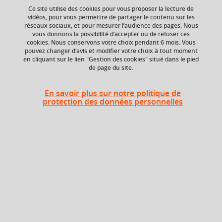
Ce site utilise des cookies pour vous proposer la lecture de
vidéos, pour vous permettre de partager le contenu sur les
réseaux sociaux, et pour mesurer l’audience des pages. Nous
Ajouter à la sélection
Télécharger la fiche PDF
vous donnons la possibilité d’accepter ou de refuser ces
cookies. Nous conservons votre choix pendant 6 mois. Vous
pouvez changer d’avis et modifier votre choix à tout moment
en cliquant sur le lien "Gestion des cookies" situé dans le pied
de page du site.
ECTS
Composante
6 crédits
Faculté d'Economie de
En savoir plus sur notre politique de
Grenoble (FEG)
protection des données personnelles
Période de l'année
Printemps (janv. à
avril/mai)
Heures d'enseignement
Régime de gouvernement et
régulation de la firme-monde -
CM
15h
CM