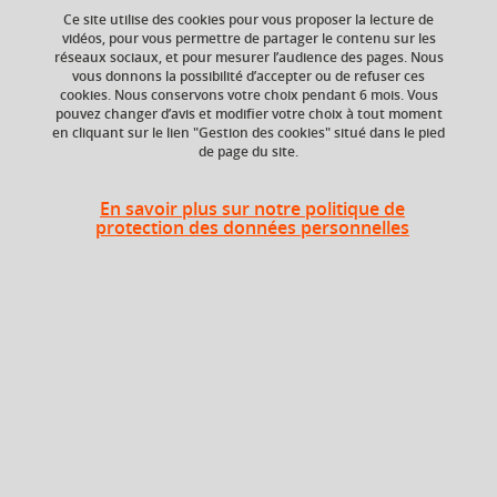
Ce site utilise des cookies pour vous proposer la lecture de
Ajouter à la sélection
Télécharger la fiche PDF
vidéos, pour vous permettre de partager le contenu sur les
réseaux sociaux, et pour mesurer l’audience des pages. Nous
vous donnons la possibilité d’accepter ou de refuser ces
cookies. Nous conservons votre choix pendant 6 mois. Vous
ECTS
Composante
pouvez changer d’avis et modifier votre choix à tout moment
en cliquant sur le lien "Gestion des cookies" situé dans le pied
3 crédits
Faculté d'Economie de
de page du site.
Grenoble (FEG)
Période de l'année
En savoir plus sur notre politique de
protection des données personnelles
Printemps (janv. à
avril/mai)
Heures d'enseignement
Accompagnement des
CM
36h
personnes et de équipes - CM
Période