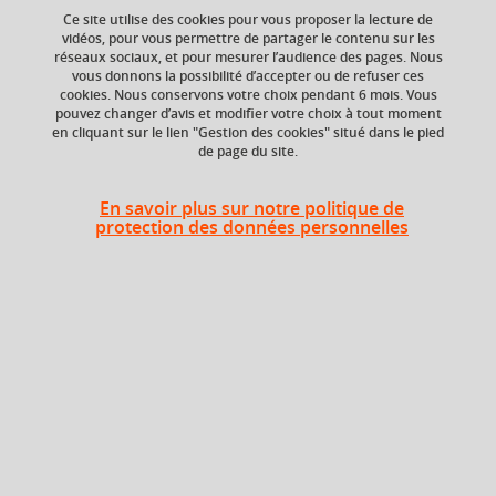
Ce site utilise des cookies pour vous proposer la lecture de
vidéos, pour vous permettre de partager le contenu sur les
Ajouter à la sélection
Télécharger la fiche PDF
réseaux sociaux, et pour mesurer l’audience des pages. Nous
vous donnons la possibilité d’accepter ou de refuser ces
cookies. Nous conservons votre choix pendant 6 mois. Vous
pouvez changer d’avis et modifier votre choix à tout moment
en cliquant sur le lien "Gestion des cookies" situé dans le pied
Niveau d'étude
Crédits ECTS
de page du site.
Echange
Bac +4
5.0
En savoir plus sur notre politique de
protection des données personnelles
Composante
Faculté de Droit
Heures d'enseignement
Droit international économique -
CM
24h
CM
Période